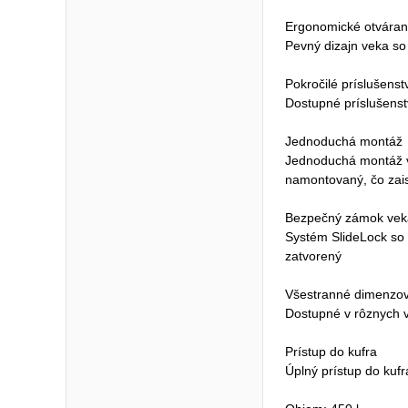
Ergonomické otvárani
Pevný dizajn veka so
Pokročilé príslušenst
Dostupné príslušenst
Jednoduchá montáž
Jednoduchá montáž vď
namontovaný, čo zai
Bezpečný zámok vek
Systém SlideLock so 
zatvorený
Všestranné dimenzo
Dostupné v rôznych v
Prístup do kufra
Úplný prístup do kuf