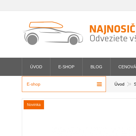
ÚVOD
E-SHOP
BLOG
CENOVÁ
E-shop
Úvod
S
Novinka