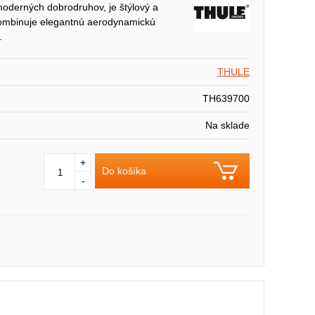
moderných dobrodruhov, je štýlový a
 kombinuje elegantnú aerodynamickú
.
THULE
TH639700
Na sklade
+
Do košíka
-