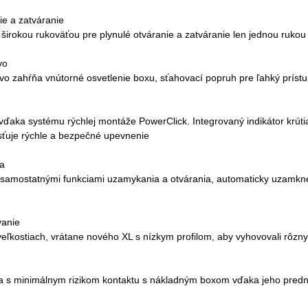
e a zatváranie
 širokou rukoväťou pre plynulé otváranie a zatváranie len jednou rukou
vo
vo zahŕňa vnútorné osvetlenie boxu, sťahovací popruh pre ľahký príst
aka systému rýchlej montáže PowerClick. Integrovaný indikátor krút
sťuje rýchle a bezpečné upevnenie
a
samostatnými funkciami uzamykania a otvárania, automaticky uzamkne 
vanie
eľkostiach, vrátane nového XL s nízkym profilom, aby vyhovovali rôz
ra s minimálnym rizikom kontaktu s nákladným boxom vďaka jeho predne