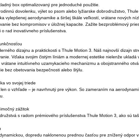
kladný box optimalizovaný pre jednoduché použitie.
 rodinnú dovolenku, výlet so psom alebo lyžiarske dobrodružstvo, Thul
ďaka vylepšenej aerodynamike a širšej škále veľkostí, vrátane nových ní
vanie bez kompromisov v úložnej kapacite. Zažite bezproblémový pries
 o rad inovatívneho príslušenstva.
 funkčnosťou
erného dizajnu a praktickosti s Thule Motion 3. Náš najnovší dizajn s
vanie. Vďaka svojim čistým líniám a modernej estetike nielenže ukladá
 vrátane intuitívneho uzamykacieho mechanizmu a obojstranného otvár
e bez obetovania bezpečnosti alebo štýlu.
a vo svojej triede
e len o vzhľade – je navrhnutý pre výkon. So zameraním na aerodynamik
u.
nimočný zážitok
družstvá s radom prémiového príslušenstva Thule Motion 3, ako sú tašky
n
a s dynamickou, dopredu naklonenou prednou časťou pre znížený odpor 