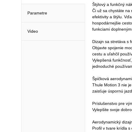
Štýlový a funkčný ná
Či už sa chystáte na
Parametre
efektivity a štýlu. V
hospodárnejšie cesto
funkciami doplnenými
Video
Dizajn sa stretáva s
Objavte spojenie mod
cestu a uľahčil použí
Vylepšená funkčnosť,
jednoduché používani
Špičková aerodynamik
Thule Motion 3 nie j
zaisťuje úspornú jazd
Príslušenstvo pre vý
Vylepšite svoje dobro
Aerodynamický dizaj
Profil v tvare krídl