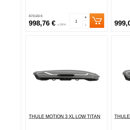
879,00 €
+
998,76 €
999,
-
s DPH
THULE MOTION 3 XL LOW TITAN
THULE 