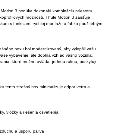
e Motion 3 ponúka dokonalú kombináciu priestoru,
zkoprofilových možností, Thule Motion 3 zaisťuje
kum s funkciami rýchlej montáže a ľahko použiteľnými
trešného boxu bol modernizovaný, aby vylepšil vašu
 vaše vybavenie, ale dopĺňa vzhľad vášho vozidla.
ania, ktoré možno ovládať jednou rukou, poskytuje
u tento strešný box minimalizuje odpor vetra a
, vložky a riešenia osvetlenia.
vzduchu a úsporu paliva