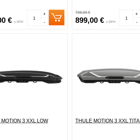
798,00 €
+
+
00 €
899,00 €
-
-
s DPH
s DPH
 MOTION 3 XXL LOW
THULE MOTION 3 XXL TIT