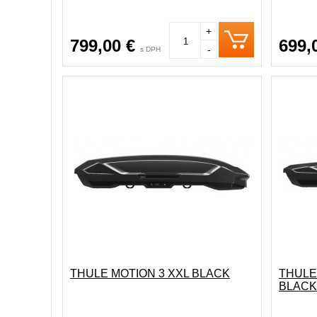
+
799,00 €
699,
-
s DPH
THULE MOTION 3 XXL BLACK
THULE
BLACK