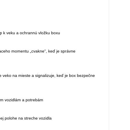
up k veku a ochrannú vložku boxu
iaceho momentu „cvakne“, keď je správne
veko na mieste a signalizuje, keď je box bezpečne
nym vozidlám a potrebám
j polohe na streche vozidla