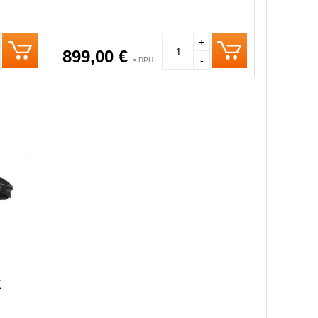
+
899,00 €
-
s DPH
K