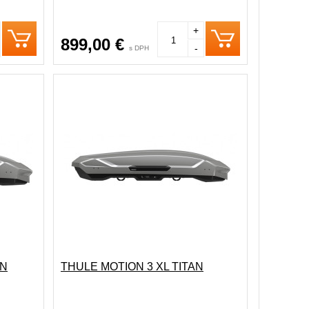
+
899,00 €
-
s DPH
AN
THULE MOTION 3 XL TITAN