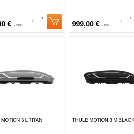
+
+
00 €
999,00 €
-
-
s DPH
s DPH
MOTION 3 L TITAN
THULE MOTION 3 M BLAC