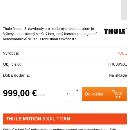
Thule Motion 3, navrhnutý pre moderných dobrodruhov, je
štýlový a priestranný strešný box, ktorý kombinuje elegantnú
aerodynamickú siluetu s robustnou funkčnosťou.
Výrobca:
THULE
Obj. čislo:
TH639901
Doba dodania:
Na sklade
999,00 €
+
Do košíka
s DPH
-
THULE MOTION 3 XXL TITAN