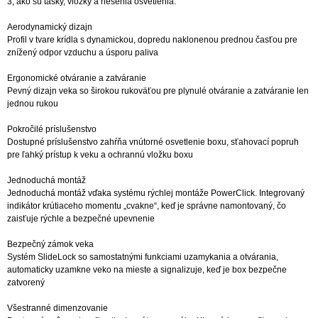
3, ako sú tašky, vložky a riešenia osvetlenia.
Aerodynamický dizajn
Profil v tvare krídla s dynamickou, dopredu naklonenou prednou časťou pre
znížený odpor vzduchu a úsporu paliva
Ergonomické otváranie a zatváranie
Pevný dizajn veka so širokou rukoväťou pre plynulé otváranie a zatváranie len
jednou rukou
Pokročilé príslušenstvo
Dostupné príslušenstvo zahŕňa vnútorné osvetlenie boxu, sťahovací popruh
pre ľahký prístup k veku a ochrannú vložku boxu
Jednoduchá montáž
Jednoduchá montáž vďaka systému rýchlej montáže PowerClick. Integrovaný
indikátor krútiaceho momentu „cvakne“, keď je správne namontovaný, čo
zaisťuje rýchle a bezpečné upevnenie
Bezpečný zámok veka
Systém SlideLock so samostatnými funkciami uzamykania a otvárania,
automaticky uzamkne veko na mieste a signalizuje, keď je box bezpečne
zatvorený
Všestranné dimenzovanie