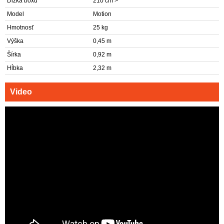
Dĺžka boxu
210 cm >
Model
Motion
Hmotnosť
25 kg
Výška
0,45 m
Šírka
0,92 m
Hĺbka
2,32 m
Video