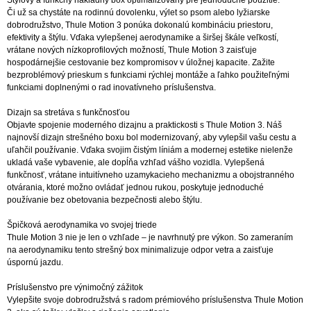
Štýlový a funkčný nákladný box optimalizovaný pre jednoduché použitie.
Či už sa chystáte na rodinnú dovolenku, výlet so psom alebo lyžiarske
dobrodružstvo, Thule Motion 3 ponúka dokonalú kombináciu priestoru,
efektivity a štýlu. Vďaka vylepšenej aerodynamike a širšej škále veľkostí,
vrátane nových nízkoprofilových možností, Thule Motion 3 zaisťuje
hospodárnejšie cestovanie bez kompromisov v úložnej kapacite. Zažite
bezproblémový prieskum s funkciami rýchlej montáže a ľahko použiteľnými
funkciami doplnenými o rad inovatívneho príslušenstva.
Dizajn sa stretáva s funkčnosťou
Objavte spojenie moderného dizajnu a praktickosti s Thule Motion 3. Náš
najnovší dizajn strešného boxu bol modernizovaný, aby vylepšil vašu cestu a
uľahčil používanie. Vďaka svojim čistým líniám a modernej estetike nielenže
ukladá vaše vybavenie, ale dopĺňa vzhľad vášho vozidla. Vylepšená
funkčnosť, vrátane intuitívneho uzamykacieho mechanizmu a obojstranného
otvárania, ktoré možno ovládať jednou rukou, poskytuje jednoduché
používanie bez obetovania bezpečnosti alebo štýlu.
Špičková aerodynamika vo svojej triede
Thule Motion 3 nie je len o vzhľade – je navrhnutý pre výkon. So zameraním
na aerodynamiku tento strešný box minimalizuje odpor vetra a zaisťuje
úspornú jazdu.
Príslušenstvo pre výnimočný zážitok
Vylepšite svoje dobrodružstvá s radom prémiového príslušenstva Thule Motion