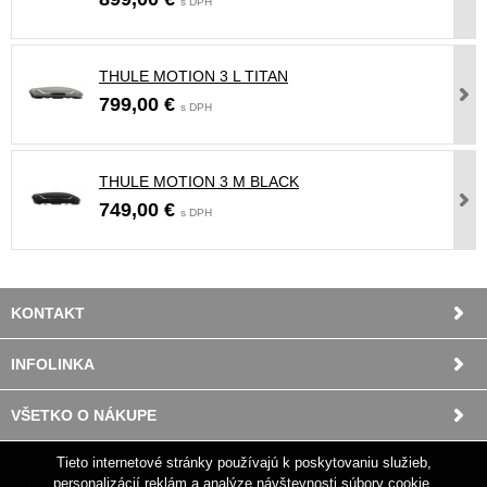
s DPH
THULE MOTION 3 L TITAN
799,00 €
s DPH
THULE MOTION 3 M BLACK
749,00 €
s DPH
KONTAKT
INFOLINKA
VŠETKO O NÁKUPE
Tieto internetové stránky používajú k poskytovaniu služieb,
personalizácií reklám a analýze návštevnosti súbory cookie.
© 2026 NAJNOSICE.SK •
tvorba eshopu cez UNIobchod
,
webhosting
spoločnosti