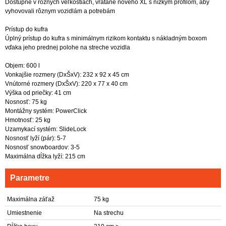
Dostupné v rôznych veľkostiach, vrátane nového XL s nízkym profilom, aby
vyhovovali rôznym vozidlám a potrebám
Prístup do kufra
Úplný prístup do kufra s minimálnym rizikom kontaktu s nákladným boxom
vďaka jeho prednej polohe na streche vozidla
Objem: 600 l
Vonkajšie rozmery (DxŠxV): 232 x 92 x 45 cm
Vnútorné rozmery (DxŠxV): 220 x 77 x 40 cm
Výška od priečky: 41 cm
Nosnosť: 75 kg
Montážny systém: PowerClick
Hmotnosť: 25 kg
Uzamykací systém: SlideLock
Nosnosť lyží (pár): 5-7
Nosnosť snowboardov: 3-5
Maximálna dĺžka lyží: 215 cm
Parametre
Maximálna záťaž
75 kg
Umiestnenie
Na strechu