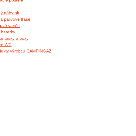
acie postele
ý nábytok
a palivové fľaše
ové variče
 baterky
ce tašky a boxy
ké WC
odukty výrobcu CAMPINGAZ