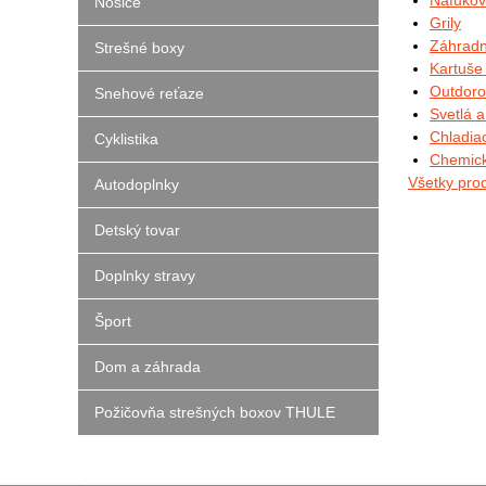
Nafukov
Nosiče
Grily
Záhradn
Strešné boxy
Kartuše 
Outdoro
Snehové reťaze
Svetlá a
Chladia
Cyklistika
Chemic
Všetky pr
Autodoplnky
Detský tovar
Doplnky stravy
Šport
Dom a záhrada
Požičovňa strešných boxov THULE