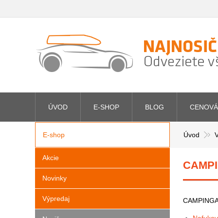
ÚVOD
E-SHOP
BLOG
CENOVÁ
E-shop
Úvod
V
Akcie
CAMP
Novinky
Výpredaj
CAMPINGAZ 