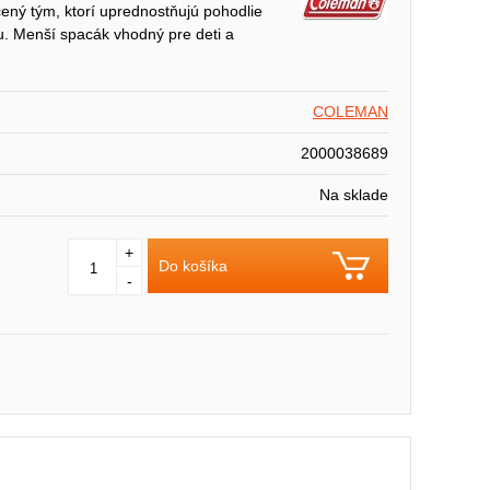
ný tým, ktorí uprednostňujú pohodlie
 Menší spacák vhodný pre deti a
COLEMAN
2000038689
Na sklade
+
Do košíka
-