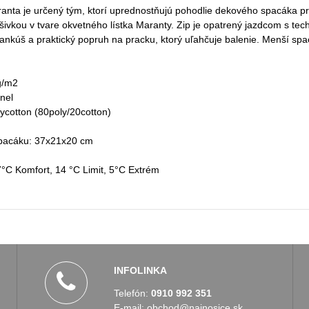
nta je určený tým, ktorí uprednostňujú pohodlie dekového spacáka 
ivkou v tvare okvetného lístka Maranty. Zip je opatrený jazdcom s te
ankúš a praktický popruh na pracku, ktorý uľahčuje balenie. Menší spac
g/m2
anel
lycotton (80poly/20cotton)
pacáku: 37x21x20 cm
7°C Komfort, 14 °C Limit, 5°C Extrém
INFOLINKA
Telefón:
0910 992 351
E-mail:
obchod@najnosice.sk