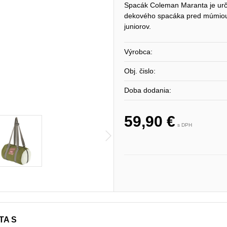
Spacák Coleman Maranta je urče
dekového spacáka pred múmiou.
juniorov.
Výrobca:
Obj. čislo:
Doba dodania:
59,90 €
s DPH
TA S