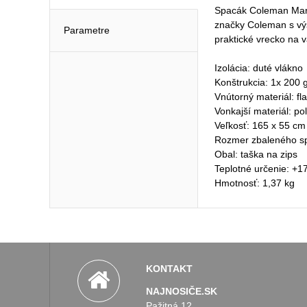
Spacák Coleman Mara
značky Coleman s výš
Parametre
praktické vrecko na v
Izolácia: duté vlákno
Konštrukcia: 1x 200 
Vnútorný materiál: fl
Vonkajší materiál: po
Veľkosť: 165 x 55 cm
Rozmer zbaleného s
Obal: taška na zips
Teplotné určenie: +1
Hmotnosť: 1,37 kg
KONTAKT
NAJNOSIČE.SK
Pažitná 12