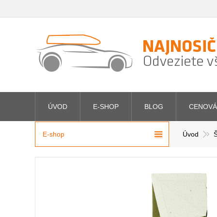
ÚVOD
E-SHOP
BLOG
CENOVÁ
E-shop
Úvod
Š