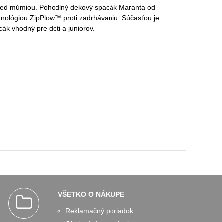
pred múmiou. Pohodlný dekový spacák Maranta od
chnológiou ZipPlow™ proti zadrhávaniu. Súčasťou je
ák vhodný pre deti a juniorov.
VŠETKO O NÁKUPE
Reklamačný poriadok