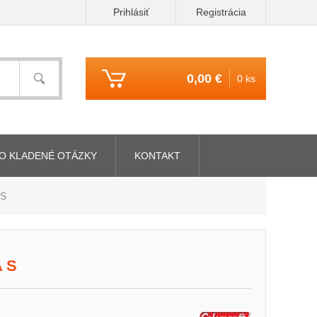
Prihlásiť
Registrácia
0,00 €
0 ks
O KLADENÉ OTÁZKY
KONTAKT
 S
 S